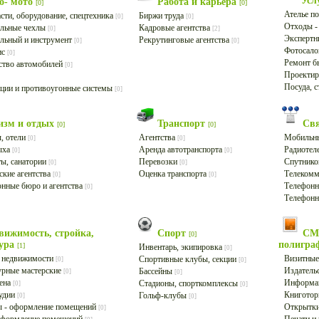
Усл
о- мото
Работа и карьера
[0]
[0]
Ателье п
сти, оборудование, спецтехника
Биржи труда
[0]
[0]
Отходы -
льные чехлы
Кадровые агентства
[0]
[2]
Экспертн
льный и инструмент
Рекрутинговые агентства
[0]
[0]
Фотосал
ис
[0]
Ремонт б
ство автомобилей
[0]
Проекти
Посуда, 
ции и противоугонные системы
[0]
изм и отдых
Транспорт
Свя
[0]
[0]
, отели
Агентства
Мобильны
[0]
[0]
ыха
Аренда автотранспорта
Радиоте
[0]
[0]
ы, санатории
Перевозки
Спутнико
[0]
[0]
ские агентства
Оценка транспорта
Телеком
[0]
[0]
нные бюро и агентства
Телефонн
[0]
Телефонн
вижимость, стройка,
Спорт
СМИ
[0]
тура
полигр
[1]
Инвентарь, экипировка
[0]
а недвижимости
Визитные
Спортивные клубы, секции
[0]
[0]
урные мастерские
Издатель
Бассейны
[0]
[0]
ена
Информац
Стадионы, спорткомплексы
[0]
[0]
тудии
Книготор
Гольф-клубы
[0]
[0]
ы - оформление помещений
Открытки
[0]