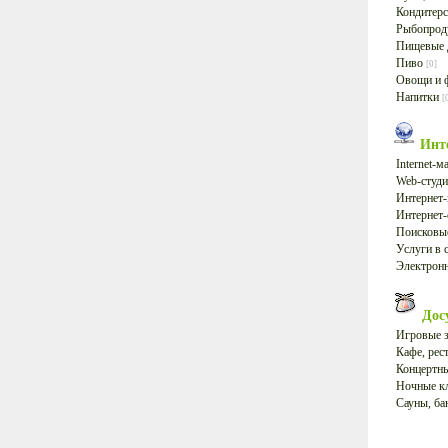
Кондитерс
Рыбопро
Пищевые 
Пиво
[0]
Овощи и 
Напитки
[
Инт
Internet-
Web-студ
Интернет
Интернет
Поисковые
Услуги в 
Электрон
Дос
Игровые 
Кафе, ре
Концертн
Ночные к
Сауны, б