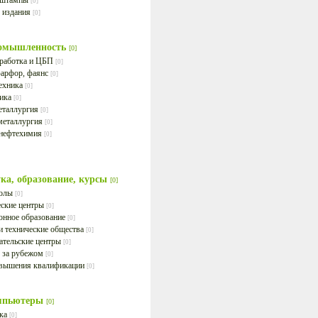
и штампы
[0]
 издания
[0]
омышленность
[0]
работка и ЦБП
[0]
фарфор, фаянс
[0]
ехника
[0]
ника
[0]
еталлургия
[0]
металлургия
[0]
 нефтехимия
[0]
ка, образование, курсы
[0]
колы
[0]
ские центры
[0]
онное образование
[0]
и технические общества
[0]
ательские центры
[0]
 за рубежом
[0]
вышения квалификации
[0]
мпьютеры
[0]
ика
[0]