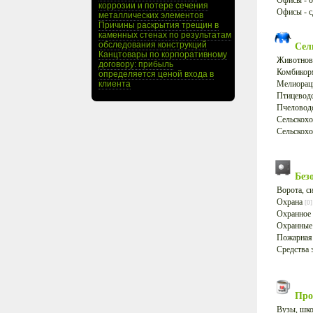
Офисы - 
коррозии и потере сечения
Офисы - с
металлических элементов
Причины раскрытия трещин в
каменных стенах по результатам
обследования конструкций
Сел
Канцтовары по корпоративному
Животнов
договору: прибыль
Комбикор
определяется ценой входа в
клиента
Мелиора
Птицевод
Пчеловод
Сельскохо
Сельскох
Без
Ворота, с
Охрана
[0]
Охранное
Охранные
Пожарная
Средства
Про
Вузы, шк