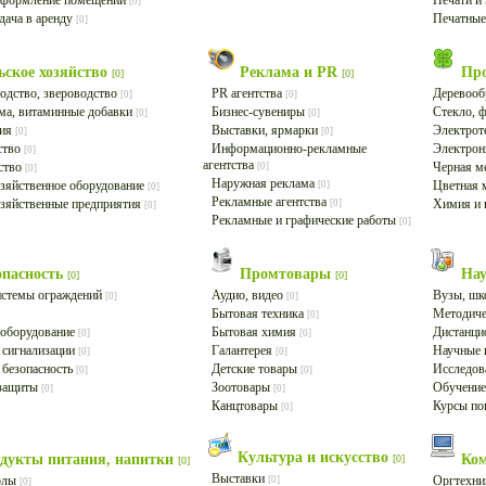
оформление помещений
Печати 
[0]
дача в аренду
Печатные
[0]
ьское хозяйство
Реклама и PR
Пр
[0]
[0]
одство, звероводство
PR агентства
Деревооб
[0]
[0]
ма, витаминные добавки
Бизнес-сувениры
Стекло, 
[0]
[0]
ция
Выставки, ярмарки
Электрот
[0]
[0]
ство
Информационно-рекламные
Электро
[0]
агентства
ство
Черная м
[0]
[0]
Наружная реклама
зяйственное оборудование
Цветная 
[0]
[0]
Рекламные агентства
озяйственные предприятия
Химия и
[0]
[0]
Рекламные и графические работы
[0]
опасность
Промтовары
Нау
[0]
[0]
истемы ограждений
Аудио, видео
Вузы, ш
[0]
[0]
Бытовая техника
Методиче
[0]
 оборудование
Бытовая химия
Дистанци
[0]
[0]
 сигнализации
Галантерея
Научные 
[0]
[0]
 безопасность
Детские товары
Исследов
[0]
[0]
 защиты
Зоотовары
Обучение
[0]
[0]
Канцтовары
Курсы по
[0]
Культура и искусство
дукты питания, напитки
Ко
[0]
[0]
Выставки
олы
Оргтехн
[0]
[0]