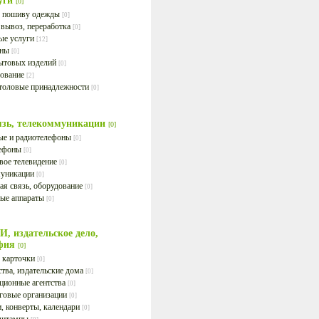
уги
[0]
о пошиву одежды
[0]
 вывоз, переработка
[0]
ые услуги
[12]
оны
[0]
ытовых изделий
[0]
рование
[2]
столовые принадлежности
[0]
зь, телекоммуникации
[0]
е и радиотелефоны
[0]
лефоны
[0]
вое телевидение
[0]
муникации
[0]
ая связь, оборудование
[0]
ые аппараты
[0]
, издательское дело,
афия
[0]
 карточки
[0]
ства, издательские дома
[0]
ионные агентства
[0]
говые организации
[0]
, конверты, календари
[0]