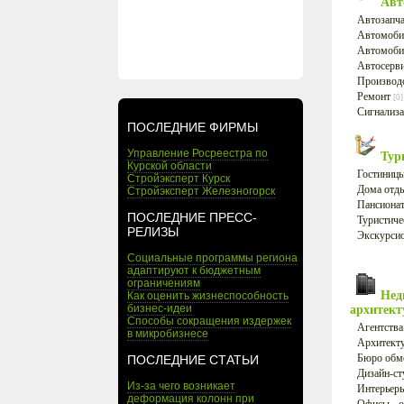
Авт
Автозапча
Автомоби
Автомоби
Автосерв
Производ
Ремонт
[0]
Сигнализа
ПОСЛЕДНИЕ ФИРМЫ
Управление Росреестра по
Тур
Курской области
Гостиницы
Стройэксперт Курск
Дома отд
Стройэксперт Железногорск
Пансионат
ПОСЛЕДНИЕ ПРЕСС-
Туристиче
РЕЛИЗЫ
Экскурсио
Социальные программы региона
адаптируют к бюджетным
ограничениям
Нед
Как оценить жизнеспособность
бизнес-идеи
архитек
Способы сокращения издержек
Агентств
в микробизнесе
Архитект
Бюро обм
ПОСЛЕДНИЕ СТАТЬИ
Дизайн-с
Из-за чего возникает
Интерьер
деформация колонн при