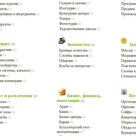
Галереи и салоны
кие изделия
Программ
[0]
[0]
Изостудии
дукты
Продажа 
[0]
[0]
Культурные центры
добавки и ингредиенты
Производ
[0]
[0]
Театры
[0]
Фотостудии
фрукты
[0]
[0]
Художественные школы
[0]
0]
ернет
Знакомства
Здо
[0]
[0]
маркетинг
Брачные агентства
Массаж
[0]
[0]
[
ии
Службы знакомств
Медицинс
[0]
[0]
-магазины
Общение
Парикма
[0]
[0]
-сообщества
Клубы по интересам
Пластиче
[0]
[0]
 системы, каталоги
Салоны к
[0]
сети
Стоматол
[0]
ная коммерция
[0]
уг и развлечения
Бизнес, финансы,
Все
[0]
инвестиции
[0]
залы
Оргтехн
[0]
Аудит
стораны
Офисная
[0]
[0]
Банки
ые залы
Сейфы
[0]
[0]
[0]
Бизнес-центры
лубы
Канцтов
[0]
[0]
Биржи
ани
Уборка о
[0]
[0]
Бухгалтерский учет -
Обеды и 
автоматизация
[0]
Курьерск