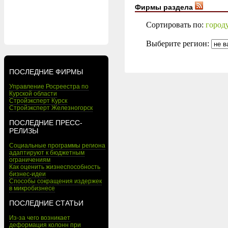
Фирмы раздела
Сортировать по:
город
Выберите регион:
ПОСЛЕДНИЕ ФИРМЫ
Управление Росреестра по
Курской области
Стройэксперт Курск
Стройэксперт Железногорск
ПОСЛЕДНИЕ ПРЕСС-
РЕЛИЗЫ
Социальные программы региона
адаптируют к бюджетным
ограничениям
Как оценить жизнеспособность
бизнес-идеи
Способы сокращения издержек
в микробизнесе
ПОСЛЕДНИЕ СТАТЬИ
Из-за чего возникает
деформация колонн при