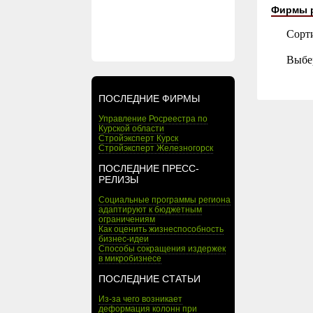
Фирмы 
Сорт
Выбе
ПОСЛЕДНИЕ ФИРМЫ
Управление Росреестра по
Курской области
Стройэксперт Курск
Стройэксперт Железногорск
ПОСЛЕДНИЕ ПРЕСС-
РЕЛИЗЫ
Социальные программы региона
адаптируют к бюджетным
ограничениям
Как оценить жизнеспособность
бизнес-идеи
Способы сокращения издержек
в микробизнесе
ПОСЛЕДНИЕ СТАТЬИ
Из-за чего возникает
деформация колонн при