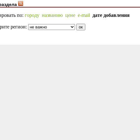
раздела
ировать по:
городу
названию
цене
e-mail
дате добавления
рите регион: