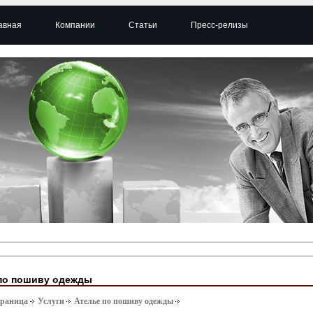
авная
Компании
Статьи
Пресс-релизы
по пошиву одежды
траница
Услуги
Ателье по пошиву одежды