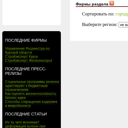
Фирмы раздела
Сортировать по:
город
Выберите регион:
ПОСЛЕДНИЕ ФИРМЫ
Управление Росреестра по
Курской области
Стройэксперт Курск
Стройэксперт Железногорск
ПОСЛЕДНИЕ ПРЕСС-
РЕЛИЗЫ
Социальные программы региона
адаптируют к бюджетным
ограничениям
Как оценить жизнеспособность
бизнес-идеи
Способы сокращения издержек
в микробизнесе
ПОСЛЕДНИЕ СТАТЬИ
Из-за чего возникает
деформация колонн при