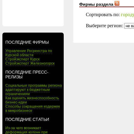
Фирмы раздела
Сортировать по:
город
Выберите регион:
ПОСЛЕДНИЕ ФИРМЫ
Управление Росреестра по
Курской области
Стройэксперт Курск
Стройэксперт Железногорск
ПОСЛЕДНИЕ ПРЕСС-
РЕЛИЗЫ
Социальные программы региона
адаптируют к бюджетным
ограничениям
Как оценить жизнеспособность
бизнес-идеи
Способы сокращения издержек
в микробизнесе
ПОСЛЕДНИЕ СТАТЬИ
Из-за чего возникает
деформация колонн при