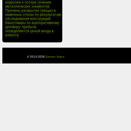
коррозии и потере сечения
металлических элементов
Причины раскрытия трещин в
каменных стенах по результатам
обследования конструкций
Канцтовары по корпоративному
договору: прибыль
определяется ценой входа в
клиента
© 2013-
2026
Бизнес Курск