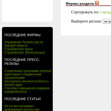
Фирмы раздела
Сортировать по:
город
Выберите регион:
ПОСЛЕДНИЕ ФИРМЫ
Управление Росреестра по
Курской области
Стройэксперт Курск
Стройэксперт Железногорск
ПОСЛЕДНИЕ ПРЕСС-
РЕЛИЗЫ
Социальные программы региона
адаптируют к бюджетным
ограничениям
Как оценить жизнеспособность
бизнес-идеи
Способы сокращения издержек
в микробизнесе
ПОСЛЕДНИЕ СТАТЬИ
Из-за чего возникает
деформация колонн при