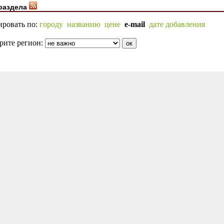
раздела
ировать по:
городу
названию
цене
e-mail
дате добавления
рите регион: