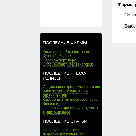
Фирмы 
Сорт
Выбе
ПОСЛЕДНИЕ ФИРМЫ
Управление Росреестра по
Курской области
Стройэксперт Курск
Стройэксперт Железногорск
ПОСЛЕДНИЕ ПРЕСС-
РЕЛИЗЫ
Социальные программы региона
адаптируют к бюджетным
ограничениям
Как оценить жизнеспособность
бизнес-идеи
Способы сокращения издержек
в микробизнесе
ПОСЛЕДНИЕ СТАТЬИ
Из-за чего возникает
деформация колонн при