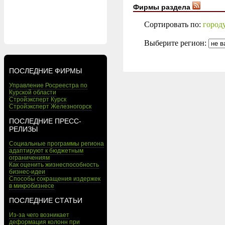
Фирмы раздела
Сортировать по:
город
Выберите регион:
ПОСЛЕДНИЕ ФИРМЫ
Управление Росреестра по
Курской области
Стройэксперт Курск
Стройэксперт Железногорск
ПОСЛЕДНИЕ ПРЕСС-
РЕЛИЗЫ
Социальные программы региона
адаптируют к бюджетным
ограничениям
Как оценить жизнеспособность
бизнес-идеи
Способы сокращения издержек
в микробизнесе
ПОСЛЕДНИЕ СТАТЬИ
Из-за чего возникает
деформация колонн при