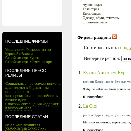
Аудио, видео
Галантерея
Канцтовары
Одежда, обувь, текстиль
Стройматериалы
Фирмы раздела
ПОСЛЕДНИЕ ФИРМЫ
Сортировать по:
город
Управление Росреестра по
Курской области
Выберите регион:
Стройэксперт Курск
Стройэксперт Железногорск
ПОСЛЕДНИЕ ПРЕСС-
1.
Кухни Ангстрем Курск
РЕЛИЗЫ
регион: Курск , адрес: Курская ул
Социальные программы региона
адаптируют к бюджетным
Фабрика «Диана» была основана в
ограничениям
Как оценить жизнеспособность
бизнес-идеи
Способы сокращения издержек
2.
La Cite
в микробизнесе
регион: Курск , адрес: ул. Ленина,
ПОСЛЕДНИЕ СТАТЬИ
Магазин косметики, парфюмерии,
Из-за чего возникает
деформация колонн при