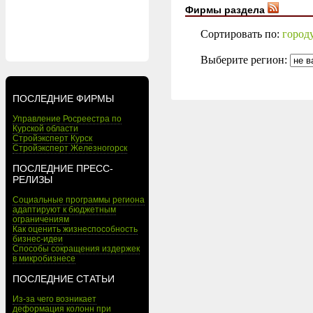
Фирмы раздела
Сортировать по:
город
Выберите регион:
ПОСЛЕДНИЕ ФИРМЫ
Управление Росреестра по
Курской области
Стройэксперт Курск
Стройэксперт Железногорск
ПОСЛЕДНИЕ ПРЕСС-
РЕЛИЗЫ
Социальные программы региона
адаптируют к бюджетным
ограничениям
Как оценить жизнеспособность
бизнес-идеи
Способы сокращения издержек
в микробизнесе
ПОСЛЕДНИЕ СТАТЬИ
Из-за чего возникает
деформация колонн при