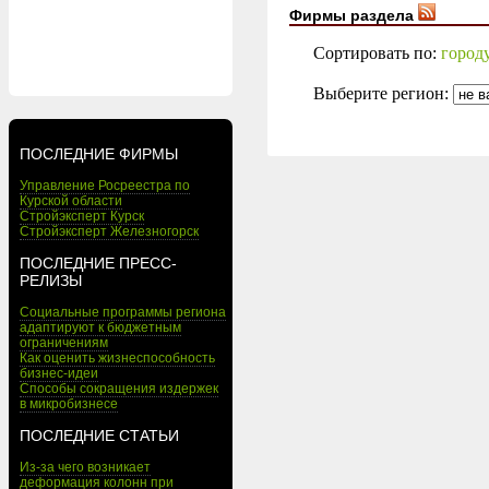
Фирмы раздела
Сортировать по:
город
Выберите регион:
ПОСЛЕДНИЕ ФИРМЫ
Управление Росреестра по
Курской области
Стройэксперт Курск
Стройэксперт Железногорск
ПОСЛЕДНИЕ ПРЕСС-
РЕЛИЗЫ
Социальные программы региона
адаптируют к бюджетным
ограничениям
Как оценить жизнеспособность
бизнес-идеи
Способы сокращения издержек
в микробизнесе
ПОСЛЕДНИЕ СТАТЬИ
Из-за чего возникает
деформация колонн при