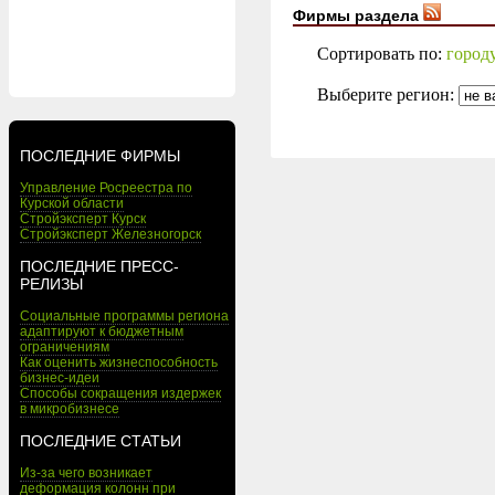
Фирмы раздела
Сортировать по:
город
Выберите регион:
ПОСЛЕДНИЕ ФИРМЫ
Управление Росреестра по
Курской области
Стройэксперт Курск
Стройэксперт Железногорск
ПОСЛЕДНИЕ ПРЕСС-
РЕЛИЗЫ
Социальные программы региона
адаптируют к бюджетным
ограничениям
Как оценить жизнеспособность
бизнес-идеи
Способы сокращения издержек
в микробизнесе
ПОСЛЕДНИЕ СТАТЬИ
Из-за чего возникает
деформация колонн при