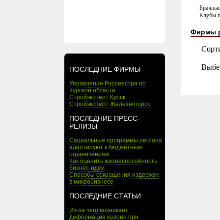
Брачные
Клубы п
Фирмы 
Сорт
Выбе
ПОСЛЕДНИЕ ФИРМЫ
Управление Росреестра по
Курской области
Стройэксперт Курск
Стройэксперт Железногорск
ПОСЛЕДНИЕ ПРЕСС-
РЕЛИЗЫ
Социальные программы региона
адаптируют к бюджетным
ограничениям
Как оценить жизнеспособность
бизнес-идеи
Способы сокращения издержек
в микробизнесе
ПОСЛЕДНИЕ СТАТЬИ
Из-за чего возникает
деформация колонн при