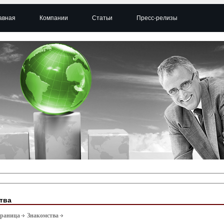
авная
Компании
Статьи
Пресс-релизы
тва
траница
Знакомства