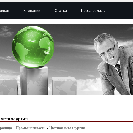
авная
Компании
Статьи
Пресс-релизы
 металлургия
траница
Промышленность
Цветная металлургия