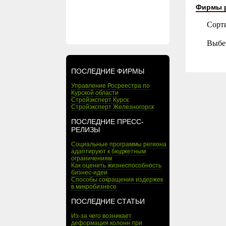
Фирмы 
Сорт
Выбе
ПОСЛЕДНИЕ ФИРМЫ
Управление Росреестра по
Курской области
Стройэксперт Курск
Стройэксперт Железногорск
ПОСЛЕДНИЕ ПРЕСС-
РЕЛИЗЫ
Социальные программы региона
адаптируют к бюджетным
ограничениям
Как оценить жизнеспособность
бизнес-идеи
Способы сокращения издержек
в микробизнесе
ПОСЛЕДНИЕ СТАТЬИ
Из-за чего возникает
деформация колонн при