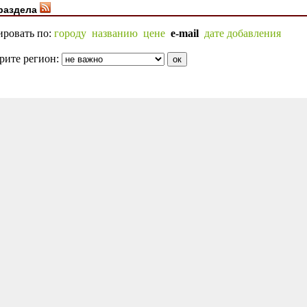
раздела
ировать по:
городу
названию
цене
e-mail
дате добавления
рите регион: